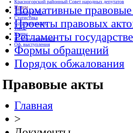
Красногорский районный Совет народных депутатов
Нормативные правовые
Прием
Защита от ЧС
Статистика
Проекты правовых акто
Сотрудничество
Торги
Регламенты государств
Кадры
Интернет-приемная
Оф. выступления
Формы обращений
Порядок обжалования
Правовые акты
Главная
>
Документы