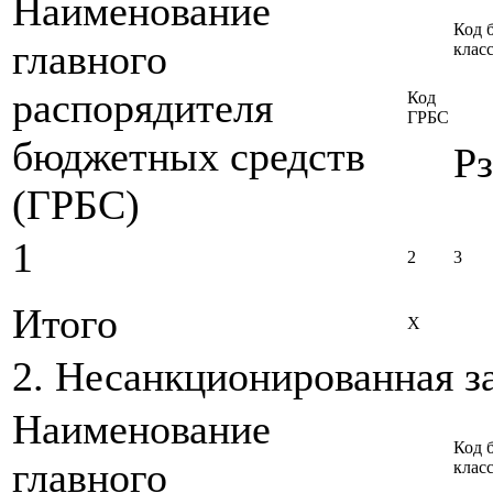
Наименование
Код 
главного
клас
распорядителя
Код
ГРБС
бюджетных средств
Рз
(ГРБС)
1
2
3
Итого
X
2. Несанкционированная з
Наименование
Код 
главного
клас