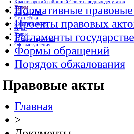
Красногорский районный Совет народных депутатов
Нормативные правовые
Прием
Защита от ЧС
Статистика
Проекты правовых акто
Сотрудничество
Торги
Регламенты государств
Кадры
Интернет-приемная
Оф. выступления
Формы обращений
Порядок обжалования
Правовые акты
Главная
>
Документы