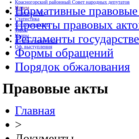
Красногорский районный Совет народных депутатов
Нормативные правовые
Прием
Защита от ЧС
Статистика
Проекты правовых акто
Сотрудничество
Торги
Регламенты государств
Кадры
Интернет-приемная
Оф. выступления
Формы обращений
Порядок обжалования
Правовые акты
Главная
>
Документы