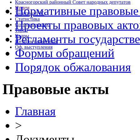
Красногорский районный Совет народных депутатов
Нормативные правовые
Прием
Защита от ЧС
Статистика
Проекты правовых акто
Сотрудничество
Торги
Регламенты государств
Кадры
Интернет-приемная
Оф. выступления
Формы обращений
Порядок обжалования
Правовые акты
Главная
>
Документы