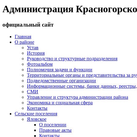
Администрация Красногорско
официальный сайт
Главная
О районе
Устав
История
Руководство и структурные подразделения
Фотоальбом
Полномочия задачи и функции
Территориальные органы и представительства за р
Подведомственные организации
Информационные системы, банки данных, реестры,
СМИ
Управление и структура администрации района
Экономика и социальная сфера
Контакты
Сельские поселения
Яловское
О поселении
Правовые акты
Контакты