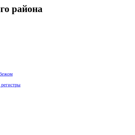
го района
убежом
 регистры