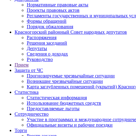
Нормативные правовые акты
Проекты правовых актов
Регламенты государственных и муниципальных усл
Формы обращений
Порядок обжалования
Красногорский районный Совет народных депутатов
Распоряжения
Решения заседаний
Депутаты
Сведения о доходах
Руководство
Прием
Защита от ЧС
Прогнозируемые чрезвычайные ситуации
Возникшие чрезвычайные ситуации
Карта заглубленных помещений (укрытий) Красног
Статистика
Статистическая информация
Использование бюджетных средств
Предоставляемые льготы
Сотрудничество
Участие в программах и международное сотруднич
Официальные визиты и рабочие поездки
Торги
Реестр заказов