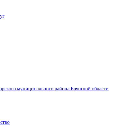
уг
орского муниципального района Брянской области
ество