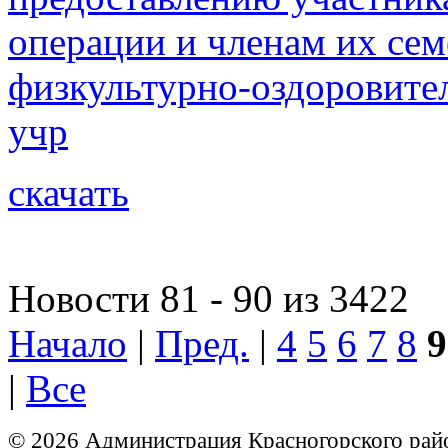
операции и членам их сем
физкультурно-оздоровите
учр
скачать
Новости 81 - 90 из 3422
Начало
|
Пред.
|
4
5
6
7
8
9
|
Все
© 2026 Администрация Красногорского рай