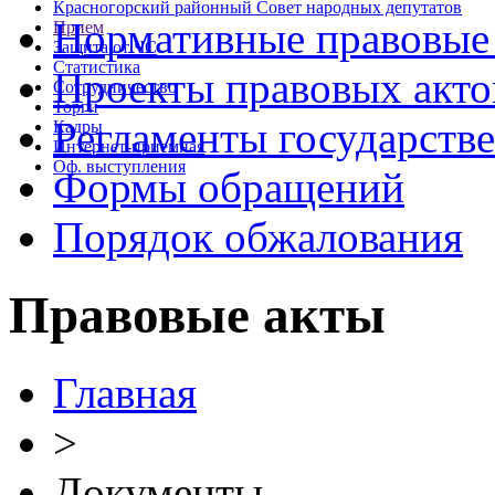
Красногорский районный Совет народных депутатов
Нормативные правовые
Прием
Защита от ЧС
Статистика
Проекты правовых акто
Сотрудничество
Торги
Регламенты государств
Кадры
Интернет-приемная
Оф. выступления
Формы обращений
Порядок обжалования
Правовые акты
Главная
>
Документы