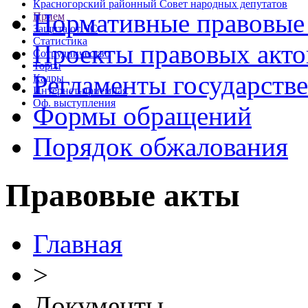
Красногорский районный Совет народных депутатов
Нормативные правовые
Прием
Защита от ЧС
Статистика
Проекты правовых акто
Сотрудничество
Торги
Регламенты государств
Кадры
Интернет-приемная
Оф. выступления
Формы обращений
Порядок обжалования
Правовые акты
Главная
>
Документы