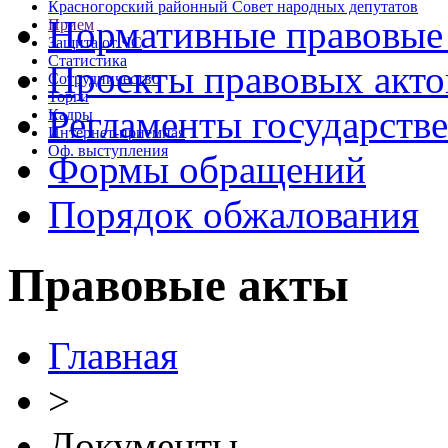
Красногорский районный Совет народных депутатов
Нормативные правовые
Прием
Защита от ЧС
Статистика
Проекты правовых акто
Сотрудничество
Торги
Регламенты государств
Кадры
Интернет-приемная
Оф. выступления
Формы обращений
Порядок обжалования
Правовые акты
Главная
>
Документы