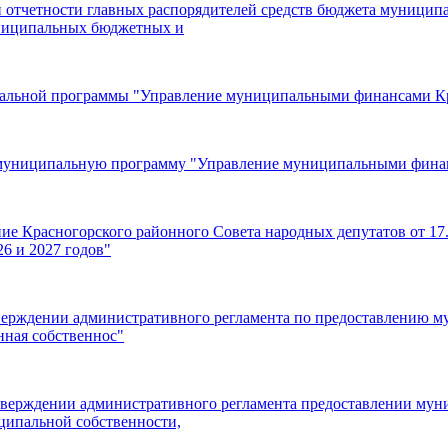
й отчетности главных распорядителей средств бюджета муниципа
униципальных бюджетных и
пальной программы "Управление муниципальными финансами Кр
в муниципальную программу "Управление муниципальными фина
ние Красногорского районного Совета народных депутатов от 1
26 и 2027 годов"
верждении административного регламента по предоставлению м
нная собственнос"
тверждении административного регламента предоставлении мун
иципальной собственности,