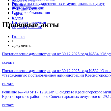
Защита от ЧС
Регламенты государственных и муниципальных услуг
Статистика
Формы обращений
Сотрудничество
Порядок обжалования
Торги
Кадры
Правовые акты
Интернет-приемная
Оф. выступления
Главная
>
Документы
Постановление администрации от 30.12.2025 года №534 "Об
скачать
Постановление администрации от 30.12.2025 года №532 "О в
утвержденную постановлением администрации Красногорского р
скачать
Решение №7-49 от 17.12.2024г. О бюджете Красногорского мун
Красногорского районного Совета народных депутатов от 29.12
скачать