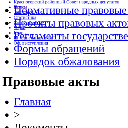
Красногорский районный Совет народных депутатов
Нормативные правовые
Прием
Защита от ЧС
Статистика
Проекты правовых акто
Сотрудничество
Торги
Регламенты государств
Кадры
Интернет-приемная
Оф. выступления
Формы обращений
Порядок обжалования
Правовые акты
Главная
>
Документы