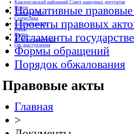
Красногорский районный Совет народных депутатов
Нормативные правовые
Прием
Защита от ЧС
Статистика
Проекты правовых акто
Сотрудничество
Торги
Регламенты государств
Кадры
Интернет-приемная
Оф. выступления
Формы обращений
Порядок обжалования
Правовые акты
Главная
>
Документы