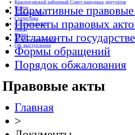
Красногорский районный Совет народных депутатов
Нормативные правовые
Прием
Защита от ЧС
Статистика
Проекты правовых акто
Сотрудничество
Торги
Регламенты государств
Кадры
Интернет-приемная
Оф. выступления
Формы обращений
Порядок обжалования
Правовые акты
Главная
>
Документы