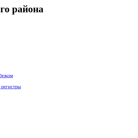
го района
убежом
 регистры