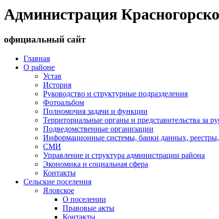
Администрация Красногорско
официальный сайт
Главная
О районе
Устав
История
Руководство и структурные подразделения
Фотоальбом
Полномочия задачи и функции
Территориальные органы и представительства за р
Подведомственные организации
Информационные системы, банки данных, реестры,
СМИ
Управление и структура администрации района
Экономика и социальная сфера
Контакты
Сельские поселения
Яловское
О поселении
Правовые акты
Контакты