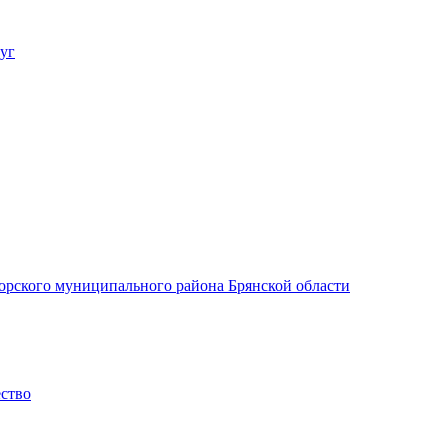
уг
орского муниципального района Брянской области
ество