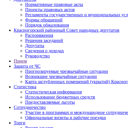
Нормативные правовые акты
Проекты правовых актов
Регламенты государственных и муниципальных усл
Формы обращений
Порядок обжалования
Красногорский районный Совет народных депутатов
Распоряжения
Решения заседаний
Депутаты
Сведения о доходах
Руководство
Прием
Защита от ЧС
Прогнозируемые чрезвычайные ситуации
Возникшие чрезвычайные ситуации
Карта заглубленных помещений (укрытий) Красног
Статистика
Статистическая информация
Использование бюджетных средств
Предоставляемые льготы
Сотрудничество
Участие в программах и международное сотруднич
Официальные визиты и рабочие поездки
Торги
Реестр заказов