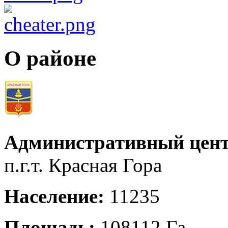
О районе
Административный цент
п.г.т. Красная Гора
Население:
11235
Площадь:
108112 Га