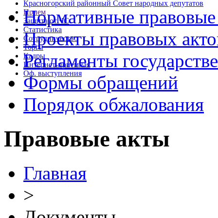
Красногорский районный Совет народных депутатов
Нормативные правовые
Прием
Защита от ЧС
Статистика
Проекты правовых акто
Сотрудничество
Торги
Регламенты государств
Кадры
Интернет-приемная
Оф. выступления
Формы обращений
Порядок обжалования
Правовые акты
Главная
>
Документы