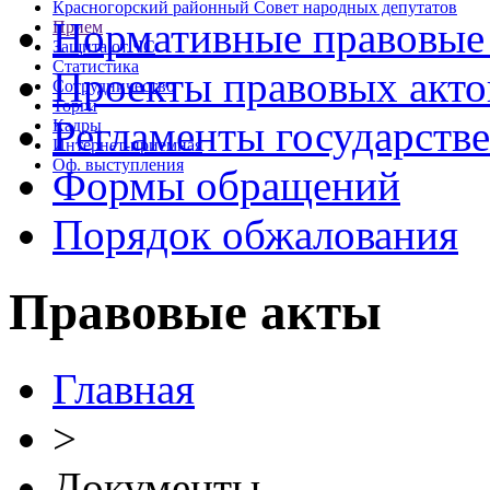
Красногорский районный Совет народных депутатов
Нормативные правовые
Прием
Защита от ЧС
Статистика
Проекты правовых акто
Сотрудничество
Торги
Регламенты государств
Кадры
Интернет-приемная
Оф. выступления
Формы обращений
Порядок обжалования
Правовые акты
Главная
>
Документы