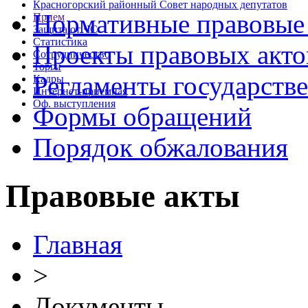
Красногорский районный Совет народных депутатов
Нормативные правовые
Прием
Защита от ЧС
Статистика
Проекты правовых акто
Сотрудничество
Торги
Регламенты государств
Кадры
Интернет-приемная
Оф. выступления
Формы обращений
Порядок обжалования
Правовые акты
Главная
>
Документы