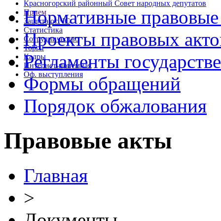
Красногорский районный Совет народных депутатов
Нормативные правовые
Прием
Защита от ЧС
Статистика
Проекты правовых акто
Сотрудничество
Торги
Регламенты государств
Кадры
Интернет-приемная
Оф. выступления
Формы обращений
Порядок обжалования
Правовые акты
Главная
>
Документы