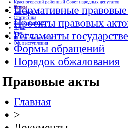
Красногорский районный Совет народных депутатов
Нормативные правовые
Прием
Защита от ЧС
Статистика
Проекты правовых акто
Сотрудничество
Торги
Регламенты государств
Кадры
Интернет-приемная
Оф. выступления
Формы обращений
Порядок обжалования
Правовые акты
Главная
>
Документы