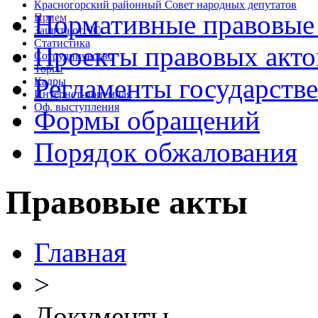
Красногорский районный Совет народных депутатов
Нормативные правовые
Прием
Защита от ЧС
Статистика
Проекты правовых акто
Сотрудничество
Торги
Регламенты государств
Кадры
Интернет-приемная
Оф. выступления
Формы обращений
Порядок обжалования
Правовые акты
Главная
>
Документы