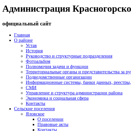
Администрация Красногорско
официальный сайт
Главная
О районе
Устав
История
Руководство и структурные подразделения
Фотоальбом
Полномочия задачи и функции
Территориальные органы и представительства за р
Подведомственные организации
Информационные системы, банки данных, реестры,
СМИ
Управление и структура администрации района
Экономика и социальная сфера
Контакты
Сельские поселения
Яловское
О поселении
Правовые акты
Контакты