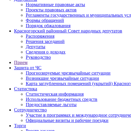
Нормативные правовые акты
Проекты правовых актов
Регламенты государственных и муниципальных усл
Формы обращений
Порядок обжалования
Красногорский районный Совет народных депутатов
Распоряжения
Решения заседаний
Депутаты
Сведения о доходах
Руководство
Прием
Защита от ЧС
Прогнозируемые чрезвычайные ситуации
Возникшие чрезвычайные ситуации
Карта заглубленных помещений (укрытий) Красног
Статистика
Статистическая информация
Использование бюджетных средств
Предоставляемые льготы
Сотрудничество
Участие в программах и международное сотруднич
Официальные визиты и рабочие поездки
Торги
Реестр заказов