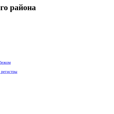
го района
убежом
 регистры