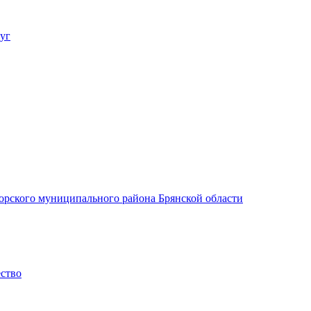
уг
орского муниципального района Брянской области
ество