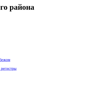
го района
убежом
 регистры