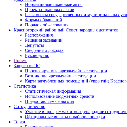
Нормативные правовые акты
Проекты правовых актов
Регламенты государственных и муниципальных усл
Формы обращений
Порядок обжалования
Красногорский районный Совет народных депутатов
Распоряжения
Решения заседаний
Депутаты
Сведения о доходах
Руководство
Прием
Защита от ЧС
Прогнозируемые чрезвычайные ситуации
Возникшие чрезвычайные ситуации
Карта заглубленных помещений (укрытий) Красног
Статистика
Статистическая информация
Использование бюджетных средств
Предоставляемые льготы
Сотрудничество
Участие в программах и международное сотруднич
Официальные визиты и рабочие поездки
Торги
Реестр заказов