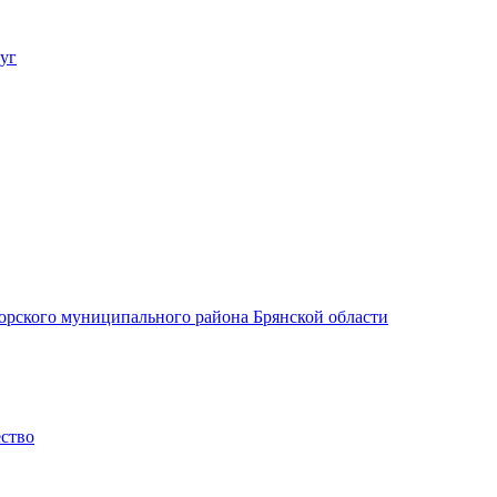
уг
орского муниципального района Брянской области
ество