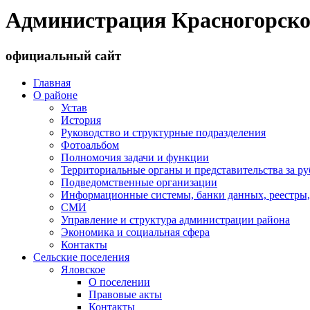
Администрация Красногорско
официальный сайт
Главная
О районе
Устав
История
Руководство и структурные подразделения
Фотоальбом
Полномочия задачи и функции
Территориальные органы и представительства за р
Подведомственные организации
Информационные системы, банки данных, реестры,
СМИ
Управление и структура администрации района
Экономика и социальная сфера
Контакты
Сельские поселения
Яловское
О поселении
Правовые акты
Контакты