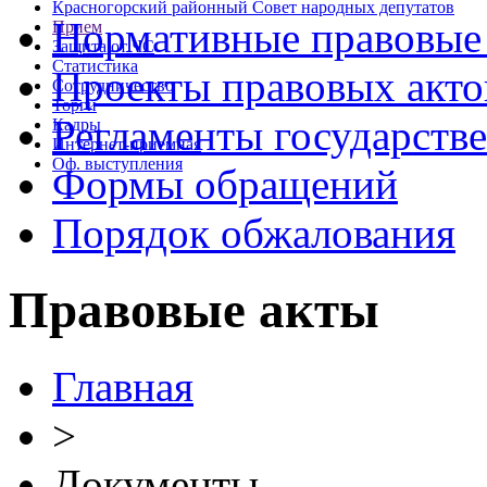
Красногорский районный Совет народных депутатов
Нормативные правовые
Прием
Защита от ЧС
Статистика
Проекты правовых акто
Сотрудничество
Торги
Регламенты государств
Кадры
Интернет-приемная
Оф. выступления
Формы обращений
Порядок обжалования
Правовые акты
Главная
>
Документы