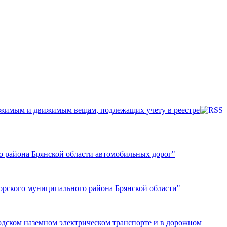
вижимым и движимым вещам, подлежащих учету в реестре
о района Брянской области автомобильных дорог"
орского муниципального района Брянской области"
одском наземном электрическом транспорте и в дорожном