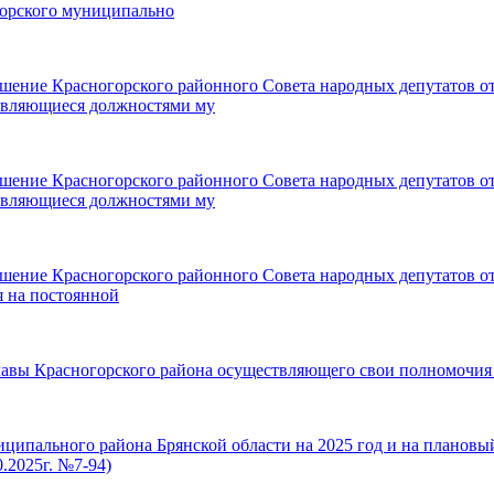
горского муниципально
ешение Красногорского районного Совета народных депутатов о
 являющиеся должностями му
ешение Красногорского районного Совета народных депутатов о
 являющиеся должностями му
ешение Красногорского районного Совета народных депутатов от
 на постоянной
главы Красногорского района осуществляющего свои полномочия
иципального района Брянской области на 2025 год и на плановы
.2025г. №7-94)