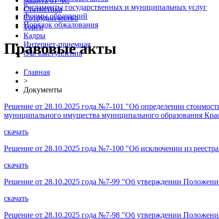
Защита от ЧС
Регламенты государственных и муниципальных услуг
Статистика
Формы обращений
Сотрудничество
Порядок обжалования
Торги
Кадры
Правовые акты
Интернет-приемная
Оф. выступления
Главная
>
Документы
Решение от 28.10.2025 года №7-101 "Об определении стоимос
муниципального имущества муниципального образования Кра
скачать
Решение от 28.10.2025 года №7-100 "Об исключении из реест
скачать
Решение от 28.10.2025 года №7-99 "Об утверждении Положен
скачать
Решение от 28.10.2025 года №7-98 "Об утверждении Положени