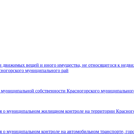
ти движимых вещей и иного имущества, не относящегося к нед
сногорского муниципального рай
ра муниципальной собственности Красногорского муниципальног
ия о муниципальном жилищном контроле на территории Красног
я о муниципальном контроле на автомобильном транспорте, гор