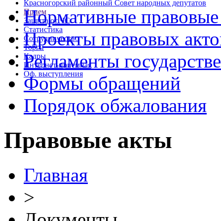
Красногорский районный Совет народных депутатов
Нормативные правовые
Прием
Защита от ЧС
Статистика
Проекты правовых акто
Сотрудничество
Торги
Регламенты государств
Кадры
Интернет-приемная
Оф. выступления
Формы обращений
Порядок обжалования
Правовые акты
Главная
>
Документы