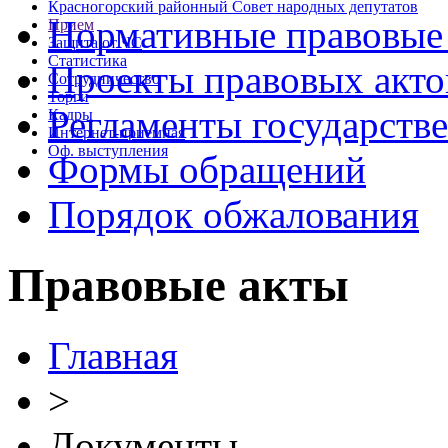
Красногорский районный Совет народных депутатов
Нормативные правовые
Прием
Защита от ЧС
Статистика
Проекты правовых акто
Сотрудничество
Торги
Регламенты государств
Кадры
Интернет-приемная
Оф. выступления
Формы обращений
Порядок обжалования
Правовые акты
Главная
>
Документы