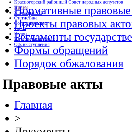
Красногорский районный Совет народных депутатов
Нормативные правовые
Прием
Защита от ЧС
Статистика
Проекты правовых акто
Сотрудничество
Торги
Регламенты государств
Кадры
Интернет-приемная
Оф. выступления
Формы обращений
Порядок обжалования
Правовые акты
Главная
>
Документы