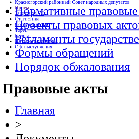
Красногорский районный Совет народных депутатов
Нормативные правовые
Прием
Защита от ЧС
Статистика
Проекты правовых акто
Сотрудничество
Торги
Регламенты государств
Кадры
Интернет-приемная
Оф. выступления
Формы обращений
Порядок обжалования
Правовые акты
Главная
>
Документы