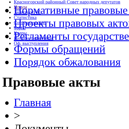
Красногорский районный Совет народных депутатов
Нормативные правовые
Прием
Защита от ЧС
Статистика
Проекты правовых акто
Сотрудничество
Торги
Регламенты государств
Кадры
Интернет-приемная
Оф. выступления
Формы обращений
Порядок обжалования
Правовые акты
Главная
>
Документы