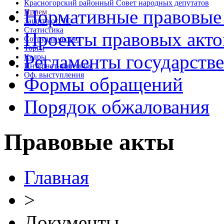
Красногорский районный Совет народных депутатов
Нормативные правовые
Прием
Защита от ЧС
Статистика
Проекты правовых акто
Сотрудничество
Торги
Регламенты государств
Кадры
Интернет-приемная
Оф. выступления
Формы обращений
Порядок обжалования
Правовые акты
Главная
>
Документы