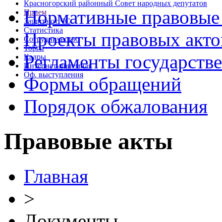
Красногорский районный Совет народных депутатов
Нормативные правовые
Прием
Защита от ЧС
Статистика
Проекты правовых акто
Сотрудничество
Торги
Регламенты государств
Кадры
Интернет-приемная
Оф. выступления
Формы обращений
Порядок обжалования
Правовые акты
Главная
>
Документы