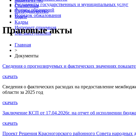
Защита от ЧС
Регламенты государственных и муниципальных услуг
Статистика
Формы обращений
Сотрудничество
Порядок обжалования
Торги
Кадры
Правовые акты
Интернет-приемная
Оф. выступления
Главная
>
Документы
Сведения о прогнозируемых и фактических значениях показате
скачать
Сведения о фактических расходах на предоставление межбюд
области за 2025 год
скачать
Заключение КСП от 17.04.2026г. на отчет об исполнении бюдж
скачать
Проект Решения Красногорского районного Совета народных д