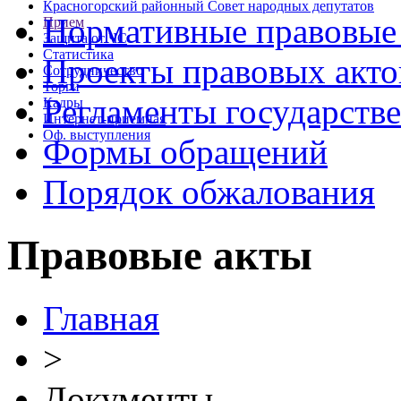
Красногорский районный Совет народных депутатов
Нормативные правовые
Прием
Защита от ЧС
Статистика
Проекты правовых акто
Сотрудничество
Торги
Регламенты государств
Кадры
Интернет-приемная
Оф. выступления
Формы обращений
Порядок обжалования
Правовые акты
Главная
>
Документы