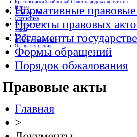
Красногорский районный Совет народных депутатов
Нормативные правовые
Прием
Защита от ЧС
Статистика
Проекты правовых акто
Сотрудничество
Торги
Регламенты государств
Кадры
Интернет-приемная
Оф. выступления
Формы обращений
Порядок обжалования
Правовые акты
Главная
>
Документы