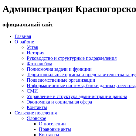
Администрация Красногорско
официальный сайт
Главная
О районе
Устав
История
Руководство и структурные подразделения
Фотоальбом
Полномочия задачи и функции
Территориальные органы и представительства за р
Подведомственные организации
Информационные системы, банки данных, реестры,
СМИ
Управление и структура администрации района
Экономика и социальная сфера
Контакты
Сельские поселения
Яловское
О поселении
Правовые акты
Контакты