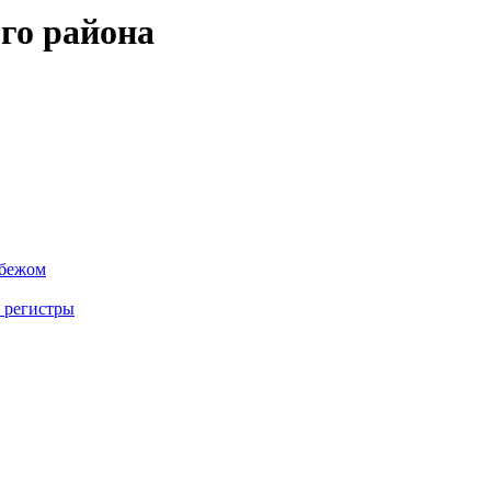
го района
убежом
 регистры