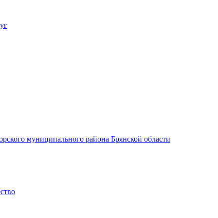
уг
орского муниципального района Брянской области
ество