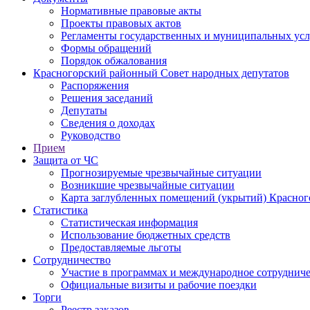
Нормативные правовые акты
Проекты правовых актов
Регламенты государственных и муниципальных усл
Формы обращений
Порядок обжалования
Красногорский районный Совет народных депутатов
Распоряжения
Решения заседаний
Депутаты
Сведения о доходах
Руководство
Прием
Защита от ЧС
Прогнозируемые чрезвычайные ситуации
Возникшие чрезвычайные ситуации
Карта заглубленных помещений (укрытий) Красног
Статистика
Статистическая информация
Использование бюджетных средств
Предоставляемые льготы
Сотрудничество
Участие в программах и международное сотруднич
Официальные визиты и рабочие поездки
Торги
Реестр заказов