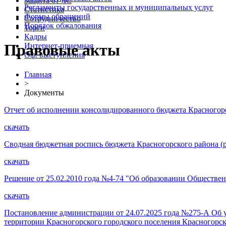
Защита от ЧС
Регламенты государственных и муниципальных услуг
Статистика
Формы обращений
Сотрудничество
Порядок обжалования
Торги
Кадры
Правовые акты
Интернет-приемная
Оф. выступления
Главная
>
Документы
Отчет об исполнении консолидированного бюджета Красногорс
скачать
Сводная бюджетная роспись бюджета Красногорского района (ра
скачать
Решение от 25.02.2010 года №4-74 "Об образовании Обществе
скачать
Постановление администрации от 24.07.2025 года №275-А Об
территории Красногорского городского поселения Красногорск