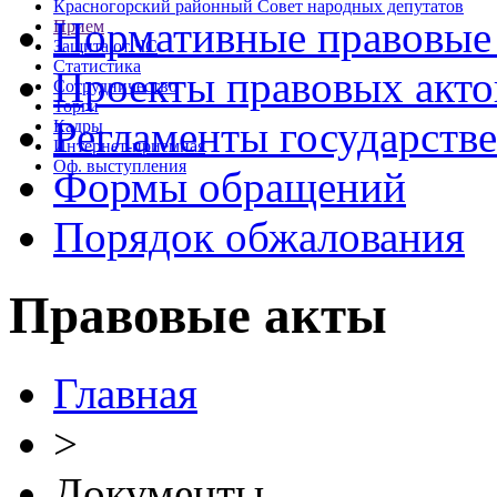
Красногорский районный Совет народных депутатов
Нормативные правовые
Прием
Защита от ЧС
Статистика
Проекты правовых акто
Сотрудничество
Торги
Регламенты государств
Кадры
Интернет-приемная
Оф. выступления
Формы обращений
Порядок обжалования
Правовые акты
Главная
>
Документы