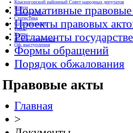
Красногорский районный Совет народных депутатов
Нормативные правовые
Прием
Защита от ЧС
Статистика
Проекты правовых акто
Сотрудничество
Торги
Регламенты государств
Кадры
Интернет-приемная
Оф. выступления
Формы обращений
Порядок обжалования
Правовые акты
Главная
>
Документы