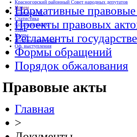
Красногорский районный Совет народных депутатов
Нормативные правовые
Прием
Защита от ЧС
Статистика
Проекты правовых акто
Сотрудничество
Торги
Регламенты государств
Кадры
Интернет-приемная
Оф. выступления
Формы обращений
Порядок обжалования
Правовые акты
Главная
>
Документы