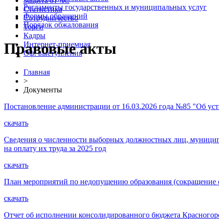
Защита от ЧС
Регламенты государственных и муниципальных услуг
Статистика
Формы обращений
Сотрудничество
Порядок обжалования
Торги
Кадры
Правовые акты
Интернет-приемная
Оф. выступления
Главная
>
Документы
Постановление администрации от 16.03.2026 года №85 "Об ус
скачать
Сведения о численности выборных должностных лиц, муниципа
на оплату их труда за 2025 год
скачать
План мероприятий по недопущению образования (сокращение 
скачать
Отчет об исполнении консолидированного бюджета Красногорс