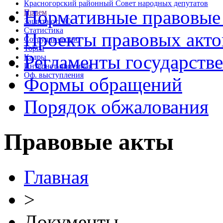
Красногорский районный Совет народных депутатов
Нормативные правовые
Прием
Защита от ЧС
Статистика
Проекты правовых акто
Сотрудничество
Торги
Регламенты государств
Кадры
Интернет-приемная
Оф. выступления
Формы обращений
Порядок обжалования
Правовые акты
Главная
>
Документы