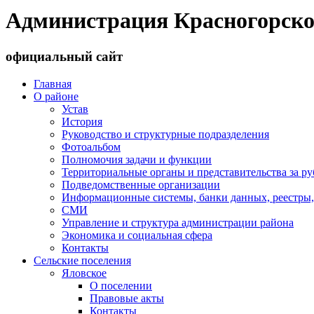
Администрация Красногорско
официальный сайт
Главная
О районе
Устав
История
Руководство и структурные подразделения
Фотоальбом
Полномочия задачи и функции
Территориальные органы и представительства за р
Подведомственные организации
Информационные системы, банки данных, реестры,
СМИ
Управление и структура администрации района
Экономика и социальная сфера
Контакты
Сельские поселения
Яловское
О поселении
Правовые акты
Контакты