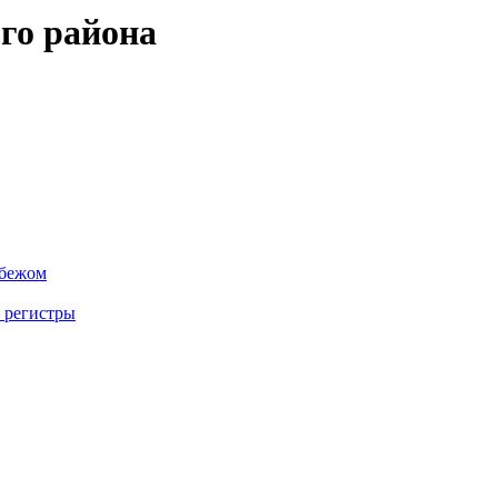
го района
убежом
 регистры