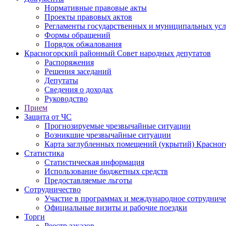
Нормативные правовые акты
Проекты правовых актов
Регламенты государственных и муниципальных усл
Формы обращений
Порядок обжалования
Красногорский районный Совет народных депутатов
Распоряжения
Решения заседаний
Депутаты
Сведения о доходах
Руководство
Прием
Защита от ЧС
Прогнозируемые чрезвычайные ситуации
Возникшие чрезвычайные ситуации
Карта заглубленных помещений (укрытий) Красног
Статистика
Статистическая информация
Использование бюджетных средств
Предоставляемые льготы
Сотрудничество
Участие в программах и международное сотруднич
Официальные визиты и рабочие поездки
Торги
Реестр заказов