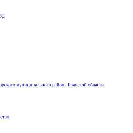
уг
орского муниципального района Брянской области
ество