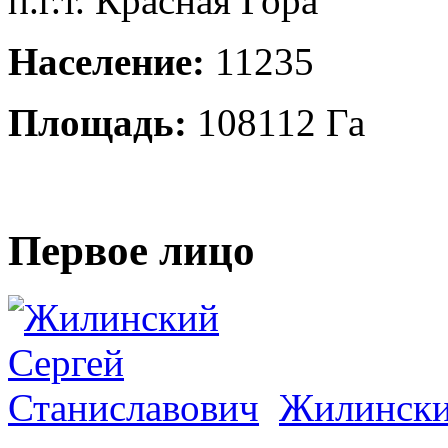
п.г.т. Красная Гора
Население:
11235
Площадь:
108112 Га
Первое лицо
Жилински