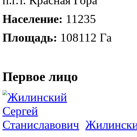
п.г.т. Красная Гора
Население:
11235
Площадь:
108112 Га
Первое лицо
Жилински