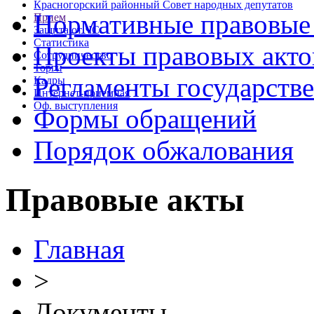
Красногорский районный Совет народных депутатов
Нормативные правовые
Прием
Защита от ЧС
Статистика
Проекты правовых акто
Сотрудничество
Торги
Регламенты государств
Кадры
Интернет-приемная
Оф. выступления
Формы обращений
Порядок обжалования
Правовые акты
Главная
>
Документы