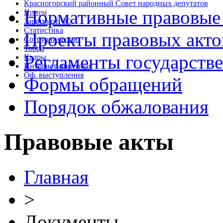
Красногорский районный Совет народных депутатов
Нормативные правовые
Прием
Защита от ЧС
Статистика
Проекты правовых акто
Сотрудничество
Торги
Регламенты государств
Кадры
Интернет-приемная
Оф. выступления
Формы обращений
Порядок обжалования
Правовые акты
Главная
>
Документы