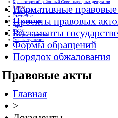
Красногорский районный Совет народных депутатов
Нормативные правовые
Прием
Защита от ЧС
Статистика
Проекты правовых акто
Сотрудничество
Торги
Регламенты государств
Кадры
Интернет-приемная
Оф. выступления
Формы обращений
Порядок обжалования
Правовые акты
Главная
>
Документы