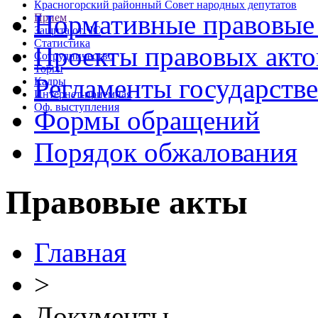
Красногорский районный Совет народных депутатов
Нормативные правовые
Прием
Защита от ЧС
Статистика
Проекты правовых акто
Сотрудничество
Торги
Регламенты государств
Кадры
Интернет-приемная
Оф. выступления
Формы обращений
Порядок обжалования
Правовые акты
Главная
>
Документы