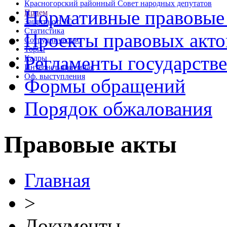
Красногорский районный Совет народных депутатов
Нормативные правовые
Прием
Защита от ЧС
Статистика
Проекты правовых акто
Сотрудничество
Торги
Регламенты государств
Кадры
Интернет-приемная
Оф. выступления
Формы обращений
Порядок обжалования
Правовые акты
Главная
>
Документы